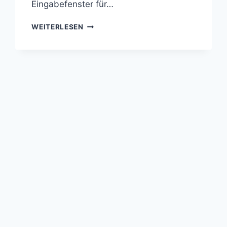
Eingabefenster für…
TIPPS
WEITERLESEN
&
TRICKS:
NEUSTARTEN
DER
CINNAMON
DESKTOP-
UMGEBUNG