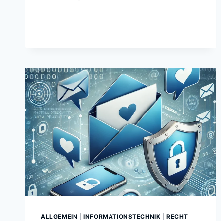
KRITA
KI-
BILDER
GENERIEREN
ALLGEMEIN
|
INFORMATIONSTECHNIK
|
RECHT