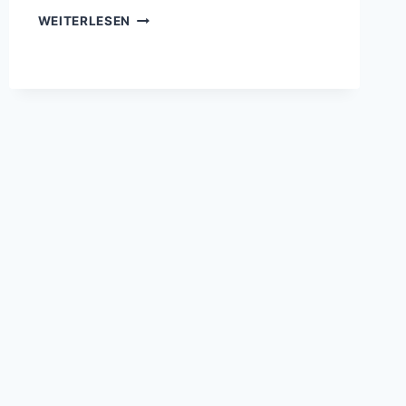
RASPBERRY
WEITERLESEN
PI,
LAMP
&
WORDPRESS