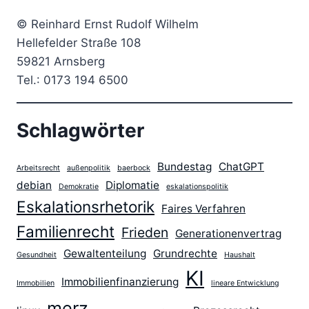
© Reinhard Ernst Rudolf Wilhelm
Hellefelder Straße 108
59821 Arnsberg
Tel.: 0173 194 6500
Schlagwörter
Bundestag
ChatGPT
Arbeitsrecht
außenpolitik
baerbock
debian
Diplomatie
Demokratie
eskalationspolitik
Eskalationsrhetorik
Faires Verfahren
Familienrecht
Frieden
Generationenvertrag
Gewaltenteilung
Grundrechte
Gesundheit
Haushalt
KI
Immobilienfinanzierung
Immobilien
lineare Entwicklung
merz