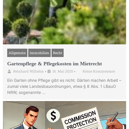
Allgemein
Immobilien
Recht
Gartenpflege & Pflegekosten im Mietrecht
Reinhard Wilhelm
16. Mai 2025
Keine Kommentare
•
•
Ein Garten ohne Pflege gibt es nicht. Gärten machen Arbeit –
zumal viele Landesbauordnungen, etwa § 8 Abs. 1 LBauO
NRW, sogenannte …