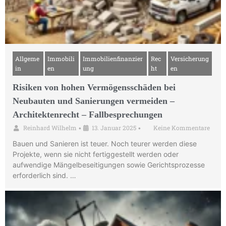
Allgeme
Immobili
Immobilienfinanzier
Rec
Versicherung
in
en
ung
ht
en
Risiken von hohen Vermögensschäden bei
Neubauten und Sanierungen vermeiden –
Architektenrecht – Fallbesprechungen
Reinhard Wilhelm
13. Januar 2025
Keine Kommentare
•
•
Bauen und Sanieren ist teuer. Noch teurer werden diese
Projekte, wenn sie nicht fertiggestellt werden oder
aufwendige Mängelbeseitigungen sowie Gerichtsprozesse
erforderlich sind. …