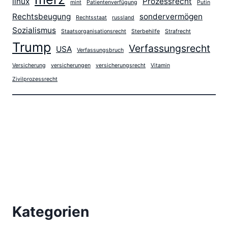
linux
Prozessrecht
mint
Patientenverfügung
Putin
Rechtsbeugung
sondervermögen
Rechtsstaat
russland
Sozialismus
Staatsorganisationsrecht
Sterbehilfe
Strafrecht
Trump
Verfassungsrecht
USA
Verfassungsbruch
Versicherung
versicherungen
versicherungsrecht
Vitamin
Zivilprozessrecht
Kategorien