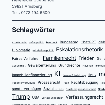
Hellefelder Straße 108
59821 Arnsberg
Tel.: 0173 194 6500
Schlagwörter
Bundestag
ChatGPT
deb
Arbeitsrecht
außenpolitik
baerbock
Eskalationsrhetorik
Diplomatie
eskalationspolitik
Familienrecht
Frieden
Faires Verfahren
Gene
Gewaltenteilung
Grundrechte
Gesundheit
Haushalt
Immobil
KI
m
Immobilienfinanzierung
linux
lineare Entwicklung
Prozessrecht
Rechtsbeugung
Patientenverfügung
Putin
Rec
sondervermögen
Sozialismus
Staatsorganisationsrecht
Sterb
Trump
Verfassungsrecht
USA
Verfassungsbruch
versicherungen
versicherungsrecht
Vitamin
Zivilprozessrecht