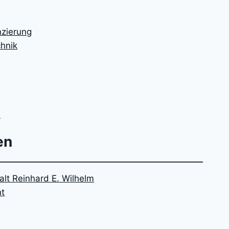
nzierung
chnik
n
en
lt Reinhard E. Wilhelm
ht