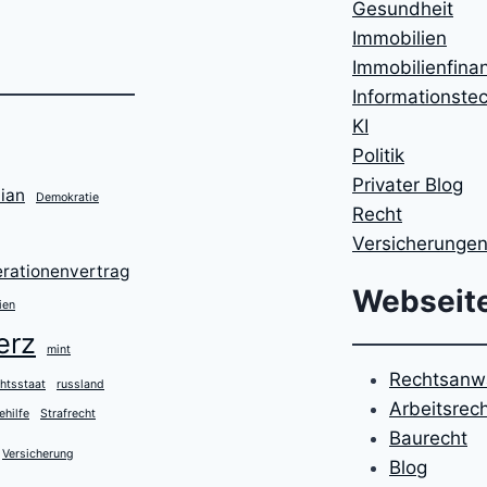
Gesundheit
Immobilien
Immobilienfina
Informationste
KI
Politik
Privater Blog
ian
Demokratie
Recht
Versicherunge
rationenvertrag
Webseit
ien
erz
mint
Rechtsanwa
htsstaat
russland
Arbeitsrec
ehilfe
Strafrecht
Baurecht
Versicherung
Blog