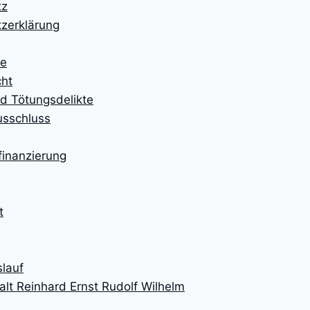
tz
zerklärung
te
cht
d Tötungsdelikte
usschluss
finanzierung
t
lauf
lt Reinhard Ernst Rudolf Wilhelm