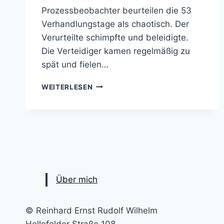
Prozessbeobachter beurteilen die 53
Verhandlungstage als chaotisch. Der
Verurteilte schimpfte und beleidigte.
Die Verteidiger kamen regelmäßig zu
spät und fielen…
FÜNF
WEITERLESEN
MONATE
HAFT
WEGEN
VERFAHRENSVERZÖGERUNGEN
NACH
52
CHAOSTAGEN
–
Über mich
EINE
RECHTSPRECHUNGSANALYSE
© Reinhard Ernst Rudolf Wilhelm