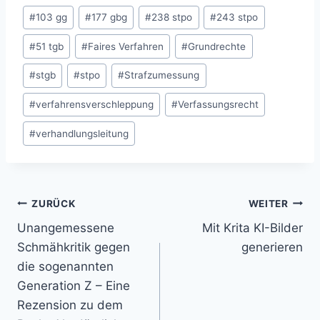
Schlagworte:
#
103 gg
#
177 gbg
#
238 stpo
#
243 stpo
#
51 tgb
#
Faires Verfahren
#
Grundrechte
#
stgb
#
stpo
#
Strafzumessung
#
verfahrensverschleppung
#
Verfassungsrecht
#
verhandlungsleitung
Beitragsnavigation
ZURÜCK
WEITER
Unangemessene
Mit Krita KI-Bilder
Schmähkritik gegen
generieren
die sogenannten
Generation Z – Eine
Rezension zu dem