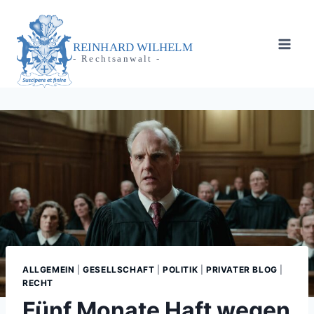
Zum
Inhalt
springen
REINHARD WILHELM
- Rechtsanwalt -
ALLGEMEIN
|
GESELLSCHAFT
|
POLITIK
|
PRIVATER BLOG
|
RECHT
Fünf Monate Haft wegen