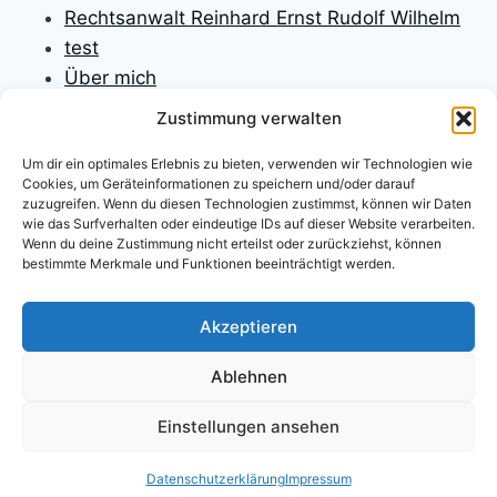
Rechtsanwalt Reinhard Ernst Rudolf Wilhelm
test
Über mich
Unfallversicherungen
Zustimmung verwalten
Verbraucherrecht
Um dir ein optimales Erlebnis zu bieten, verwenden wir Technologien wie
Verfassungsrecht
Cookies, um Geräteinformationen zu speichern und/oder darauf
Versicherungen
zuzugreifen. Wenn du diesen Technologien zustimmst, können wir Daten
wie das Surfverhalten oder eindeutige IDs auf dieser Website verarbeiten.
Versicherungsrecht
Wenn du deine Zustimmung nicht erteilst oder zurückziehst, können
Willkommen
bestimmte Merkmale und Funktionen beeinträchtigt werden.
Willkommen
Zivilprozessrecht
Akzeptieren
Ablehnen
Einstellungen ansehen
Impressum
Datenschutzerklärung
Haftungsausschluss
Über mich
Beiträge
Datenschutzerklärung
Impressum
Fachgebiete
Startseite