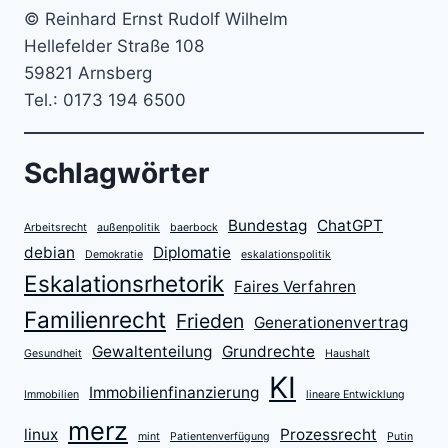
© Reinhard Ernst Rudolf Wilhelm
Hellefelder Straße 108
59821 Arnsberg
Tel.: 0173 194 6500
Schlagwörter
Bundestag
ChatGPT
Arbeitsrecht
außenpolitik
baerbock
debian
Diplomatie
Demokratie
eskalationspolitik
Eskalationsrhetorik
Faires Verfahren
Familienrecht
Frieden
Generationenvertrag
Gewaltenteilung
Grundrechte
Gesundheit
Haushalt
KI
Immobilienfinanzierung
Immobilien
lineare Entwicklung
merz
linux
Prozessrecht
mint
Patientenverfügung
Putin