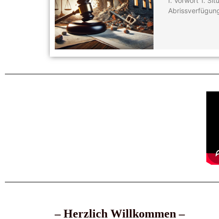
I. Vorwort 1. S
Abrissverfügung 
– Herzlich Will
kommen –