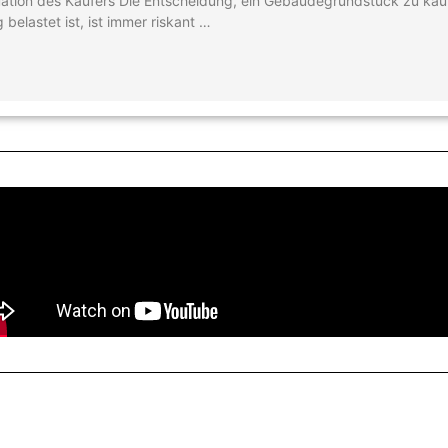
ituation des Käufers Die Entscheidung, ein Gebäudegrundstück zu kaufe
belastet ist, ist immer riskant …