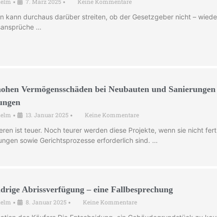
helm
7. März 2025
Keine Kommentare
•
•
an kann durchaus darüber streiten, ob der Gesetzgeber nicht – wieder
sansprüche …
hohen Vermögensschäden bei Neubauten und Sanierungen 
ungen
helm
13. Januar 2025
Keine Kommentare
•
•
ren ist teuer. Noch teurer werden diese Projekte, wenn sie nicht fe
ngen sowie Gerichtsprozesse erforderlich sind. …
idrige Abrissverfügung – eine Fallbesprechung
helm
8. Januar 2025
Keine Kommentare
•
•