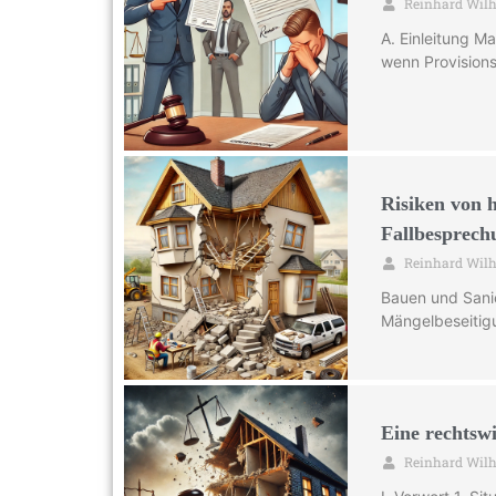
Reinhard Wil
A. Einleitung M
wenn Provision
Risiken von 
Fallbesprech
Reinhard Wil
Bauen und Sanie
Mängelbeseitigu
Eine rechtsw
Reinhard Wil