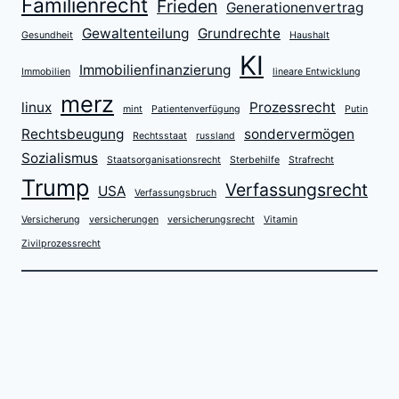
Familienrecht
Frieden
Generationenvertrag
Gewaltenteilung
Grundrechte
Gesundheit
Haushalt
KI
Immobilienfinanzierung
Immobilien
lineare Entwicklung
merz
linux
Prozessrecht
mint
Patientenverfügung
Putin
Rechtsbeugung
sondervermögen
Rechtsstaat
russland
Sozialismus
Staatsorganisationsrecht
Sterbehilfe
Strafrecht
Trump
Verfassungsrecht
USA
Verfassungsbruch
Versicherung
versicherungen
versicherungsrecht
Vitamin
Zivilprozessrecht