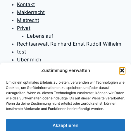
Kontakt
Maklerrecht
Mietrecht
Privat
Lebenslauf
Rechtsanwalt Reinhard Ernst Rudolf Wilhelm
test
Über mich
Unfallversicherungen
Zustimmung verwalten
Verbraucherrecht
Um dir ein optimales Erlebnis zu bieten, verwenden wir Technologien wie
Verfassungsrecht
Cookies, um Geräteinformationen zu speichern und/oder darauf
Versicherungen
zuzugreifen. Wenn du diesen Technologien zustimmst, können wir Daten
wie das Surfverhalten oder eindeutige IDs auf dieser Website verarbeiten.
Versicherungsrecht
Wenn du deine Zustimmung nicht erteilst oder zurückziehst, können
Willkommen
bestimmte Merkmale und Funktionen beeinträchtigt werden.
Willkommen
Zivilprozessrecht
Akzeptieren