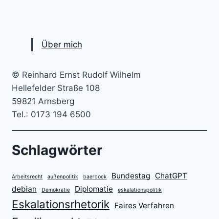
Über mich
© Reinhard Ernst Rudolf Wilhelm
Hellefelder Straße 108
59821 Arnsberg
Tel.: 0173 194 6500
Schlagwörter
Bundestag
ChatGPT
Arbeitsrecht
außenpolitik
baerbock
debian
Diplomatie
Demokratie
eskalationspolitik
Eskalationsrhetorik
Faires Verfahren