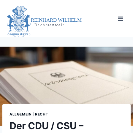
Zum
Inhalt
springen
REINHARD WILHELM
- Rechtsanwalt -
ALLGEMEIN
|
RECHT
Der CDU / CSU –