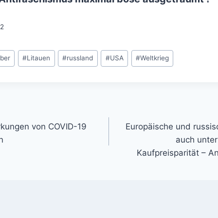
12
eber
#
Litauen
#
russland
#
USA
#
Weltkrieg
gation
irkungen von COVID-19
Europäische und russis
n
auch unter
Kaufpreisparität – 