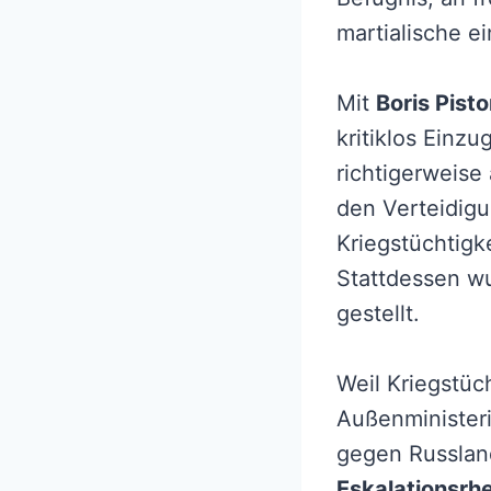
martialische e
Mit
Boris Pisto
kritiklos Einz
richtigerweise
den Verteidigu
Kriegstüchtigke
Stattdessen w
gestellt.
Weil Kriegstüc
Außenministeri
gegen Russland
Eskalationsrhe