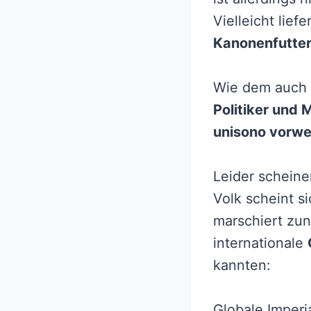
Vielleicht lie
Kanonenfutte
Wie dem auch 
Politiker und
unisono vorw
Leider schein
Volk scheint 
marschiert zun
internationale
kannten:
Globale Imperi