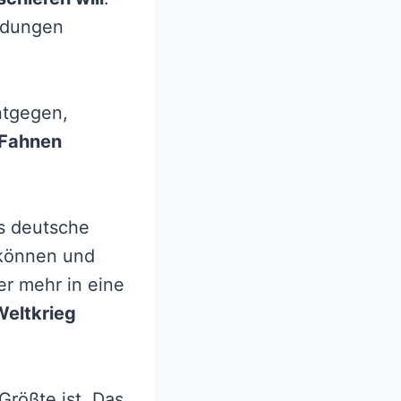
ladungen
ntgegen,
 Fahnen
s deutsche
 können und
er mehr in eine
Weltkrieg
Größte ist. Das