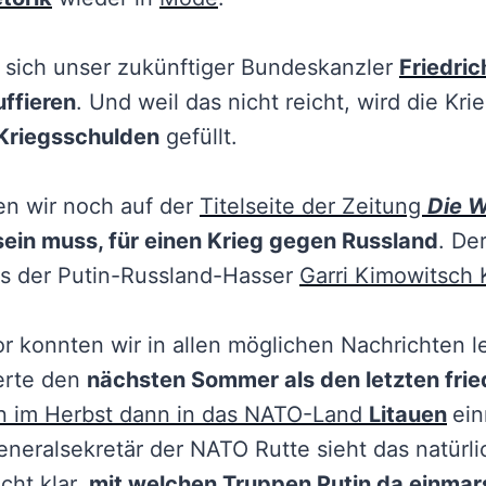
 sich unser zukünftiger Bundeskanzler
Friedri
ffieren
. Und weil das nicht reicht, wird die Kri
Kriegsschulden
gefüllt.
en wir noch auf der
Titelseite der Zeitung
Die W
sein muss, für einen Krieg gegen Russland
. De
ls der Putin-Russland-Hasser
Garri Kimowitsch
r konnten wir in allen möglichen Nachrichten l
erte den
nächsten Sommer als den letzten frie
n im Herbst dann in das NATO-Land
Litauen
ei
neralsekretär der NATO Rutte sieht das natürli
icht klar,
mit welchen Truppen Putin da einmars