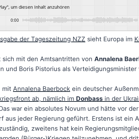
„Play“, um diesen Inhalt anzuhören
0:00
sgabe der Tageszeitung NZZ
sieht Europa im
K
t sich mit den Amtsantritten von
Annalena Bae
n und Boris Pistorius als Verteidigungsminister 
e mit
Annalena Baerbock
ein deutscher Außenmi
riegsfront ab, nämlich im
Donbass
in der Ukrai
 Das war ein absolutes Novum und hätte vor der
 aus jeder Regierung geführt. Erstens ist ein 
 zuständig, zweitens hat kein Regierungsmitglie
remden (Bürger-)Kriegen teilzunehmen, und dritt