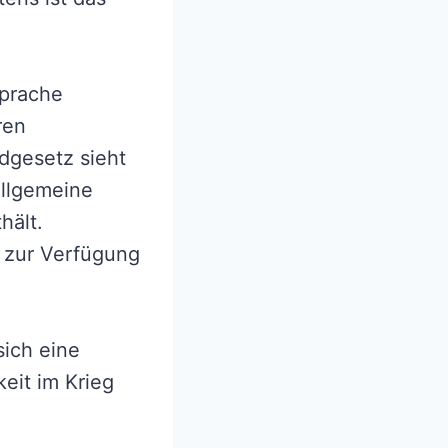
prache
ren
dgesetz sieht
allgemeine
hält.
 zur Verfügung
sich eine
eit im Krieg