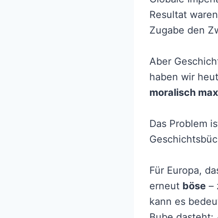
Resultat waren
Zugabe den Zw
Aber Geschich
haben wir heu
moralisch maxi
Das Problem is
Geschichtsbüc
Für Europa, da
erneut
böse
– 
kann es bedeut
Bube dasteht: