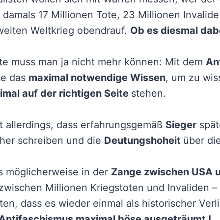
 damals 17 Millionen Tote, 23 Millionen Invalide
eiten Weltkrieg obendrauf.
Ob es diesmal dabe
te muss man ja nicht mehr können: Mit dem
An
te das
maximal notwendige Wissen
, um zu wis
mal auf der richtigen Seite
stehen.
t allerdings, dass erfahrungsgemäß
Sieger
spät
her schreiben und die
Deutungshoheit
über di
s möglicherweise in der
Zange zwischen USA u
zwischen Millionen Kriegstoten und Invaliden –
en, dass es wieder einmal als historischer Verl
Antifaschismus maximal böse ausgeträumt !