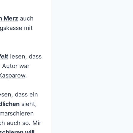
ch Merz
auch
egskasse mit
elt
lesen, dass
r Autor war
 Kasparow
.
esen, dass ein
dlichen
sieht,
nmarschieren
ch auch so. Mir
chieren will
.