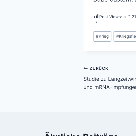
Post Views:
2.2
Schlagworte:
#
Krieg
#
Kriegsfi
Beitragsnavi
ZURÜCK
Studie zu Langzeitw
und mRNA-Impfunge