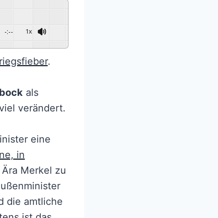
-:--
1x
riegsfieber
.
rbock
als
viel verändert.
nister eine
ne, in
 Ära Merkel zu
Außenminister
d die amtliche
ens ist das