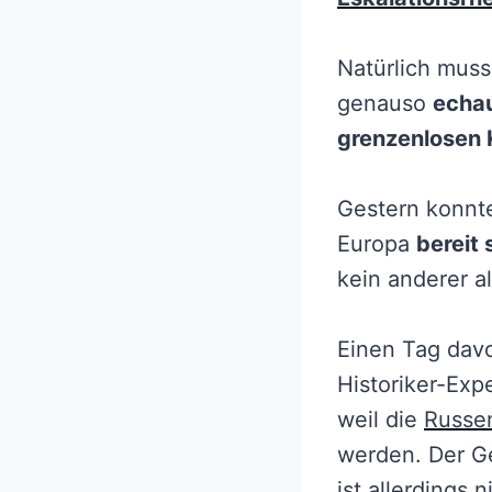
Natürlich muss
genauso
echau
grenzenlosen 
Gestern konnt
Europa
bereit 
kein anderer a
Einen Tag davo
Historiker-Exp
weil die
Russe
werden. Der Ge
ist allerdings n