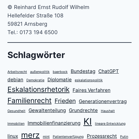
© Reinhard Ernst Rudolf Wilhelm
Hellefelder Straße 108
59821 Arnsberg
Tel.: 0173 194 6500
Schlagwörter
Bundestag
ChatGPT
Arbeitsrecht
außenpolitik
baerbock
debian
Diplomatie
Demokratie
eskalationspolitik
Eskalationsrhetorik
Faires Verfahren
Familienrecht
Frieden
Generationenvertrag
Gewaltenteilung
Grundrechte
Gesundheit
Haushalt
KI
Immobilienfinanzierung
Immobilien
lineare Entwicklung
merz
linux
Prozessrecht
mint
Patientenverfügung
Putin