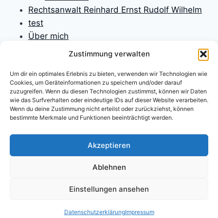
Rechtsanwalt Reinhard Ernst Rudolf Wilhelm
test
Über mich
Unfallversicherungen
Zustimmung verwalten
Verbraucherrecht
Um dir ein optimales Erlebnis zu bieten, verwenden wir Technologien wie
Verfassungsrecht
Cookies, um Geräteinformationen zu speichern und/oder darauf
Versicherungen
zuzugreifen. Wenn du diesen Technologien zustimmst, können wir Daten
wie das Surfverhalten oder eindeutige IDs auf dieser Website verarbeiten.
Versicherungsrecht
Wenn du deine Zustimmung nicht erteilst oder zurückziehst, können
Willkommen
bestimmte Merkmale und Funktionen beeinträchtigt werden.
Willkommen
Zivilprozessrecht
Akzeptieren
Ablehnen
Einstellungen ansehen
Impressum
Datenschutzerklärung
Haftungsausschluss
Über mich
Beiträge
Datenschutzerklärung
Impressum