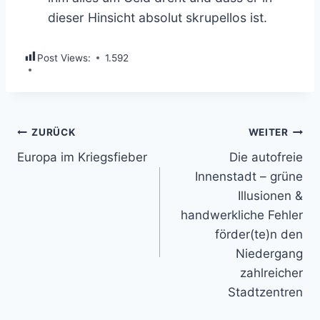
dieser Hinsicht absolut skrupellos ist.
Post Views:
1.592
Beitragsnavigation
ZURÜCK
WEITER
Europa im Kriegsfieber
Die autofreie
Innenstadt – grüne
Illusionen &
handwerkliche Fehler
förder(te)n den
Niedergang
zahlreicher
Stadtzentren