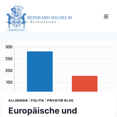
Zum
Inhalt
springen
REINHARD WILHELM
- Rechtsanwalt -
ALLGEMEIN
|
POLITIK
|
PRIVATER BLOG
Europäische und