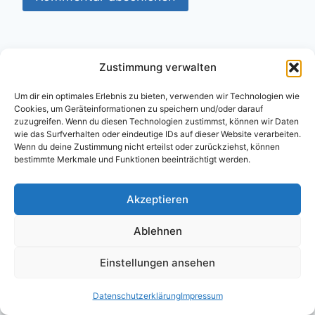
Zustimmung verwalten
https://wilhelm.technology/ueber
Um dir ein optimales Erlebnis zu bieten, verwenden wir Technologien wie
© Reinhard Ernst Rudolf Wilhelm
Cookies, um Geräteinformationen zu speichern und/oder darauf
zuzugreifen. Wenn du diesen Technologien zustimmst, können wir Daten
Hellefelder Straße 108
wie das Surfverhalten oder eindeutige IDs auf dieser Website verarbeiten.
59821 Arnsberg
Wenn du deine Zustimmung nicht erteilst oder zurückziehst, können
bestimmte Merkmale und Funktionen beeinträchtigt werden.
Tel.: 0173 194 6500
Akzeptieren
Schlagwörter
Ablehnen
Bundestag
ChatGPT
Arbeitsrecht
außenpolitik
baerbock
Einstellungen ansehen
debian
Diplomatie
Demokratie
eskalationspolitik
Eskalationsrhetorik
Faires Verfahren
Datenschutzerklärung
Impressum