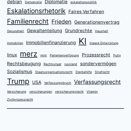
debian
Diplomatie
Demokratie
eskalationspolitik
Eskalationsrhetorik
Faires Verfahren
Familienrecht
Frieden
Generationenvertrag
Gewaltenteilung
Grundrechte
Gesundheit
Haushalt
KI
Immobilienfinanzierung
Immobilien
lineare Entwicklung
merz
linux
Prozessrecht
mint
Patientenverfügung
Putin
Rechtsbeugung
sondervermögen
Rechtsstaat
russland
Sozialismus
Staatsorganisationsrecht
Sterbehilfe
Strafrecht
Trump
Verfassungsrecht
USA
Verfassungsbruch
Versicherung
versicherungen
versicherungsrecht
Vitamin
Zivilprozessrecht