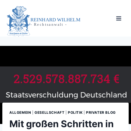
Zum
Inhalt
springen
REINHARD WILHELM
- Rechtsanwalt -
ALLGEMEIN
|
GESELLSCHAFT
|
POLITIK
|
PRIVATER BLOG
Mit großen Schritten in