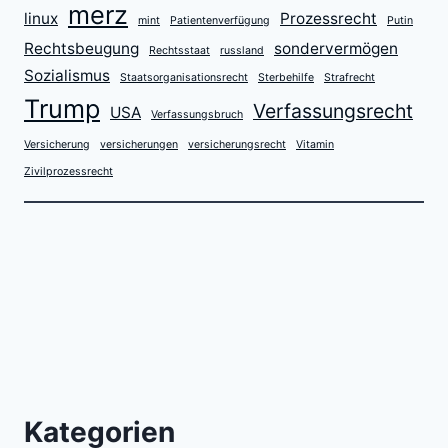
merz
linux
Prozessrecht
mint
Patientenverfügung
Putin
Rechtsbeugung
sondervermögen
Rechtsstaat
russland
Sozialismus
Staatsorganisationsrecht
Sterbehilfe
Strafrecht
Trump
Verfassungsrecht
USA
Verfassungsbruch
Versicherung
versicherungen
versicherungsrecht
Vitamin
Zivilprozessrecht
Kategorien