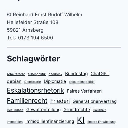
© Reinhard Ernst Rudolf Wilhelm
Hellefelder Straße 108
59821 Arnsberg
Tel.: 0173 194 6500
Schlagwörter
Bundestag
ChatGPT
Arbeitsrecht
außenpolitik
baerbock
debian
Diplomatie
Demokratie
eskalationspolitik
Eskalationsrhetorik
Faires Verfahren
Familienrecht
Frieden
Generationenvertrag
Gewaltenteilung
Grundrechte
Gesundheit
Haushalt
KI
Immobilienfinanzierung
Immobilien
lineare Entwicklung