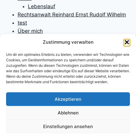
Lebenslauf
Rechtsanwalt Reinhard Ernst Rudolf Wilhelm
test
Über mich
Unfallversicherungen
Zustimmung verwalten
Verbraucherrecht
Um dir ein optimales Erlebnis zu bieten, verwenden wir Technologien wie
Verfassungsrecht
Cookies, um Geräteinformationen zu speichern und/oder darauf
Versicherungen
zuzugreifen. Wenn du diesen Technologien zustimmst, können wir Daten
wie das Surfverhalten oder eindeutige IDs auf dieser Website verarbeiten.
Versicherungsrecht
Wenn du deine Zustimmung nicht erteilst oder zurückziehst, können
Willkommen
bestimmte Merkmale und Funktionen beeinträchtigt werden.
Willkommen
Zivilprozessrecht
Akzeptieren
Ablehnen
Einstellungen ansehen
Impressum
Datenschutzerklärung