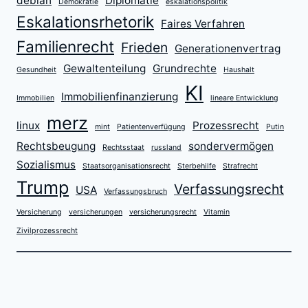
debian
Diplomatie
Demokratie
eskalationspolitik
DUELL
Eskalationsrhetorik
MIT
Faires Verfahren
CHATGPT
Familienrecht
Frieden
Generationenvertrag
Gewaltenteilung
Grundrechte
Gesundheit
Haushalt
KI
Immobilienfinanzierung
Immobilien
lineare Entwicklung
merz
linux
Prozessrecht
mint
Patientenverfügung
Putin
Rechtsbeugung
sondervermögen
Rechtsstaat
russland
Sozialismus
Staatsorganisationsrecht
Sterbehilfe
Strafrecht
Trump
Verfassungsrecht
USA
Verfassungsbruch
Versicherung
versicherungen
versicherungsrecht
Vitamin
Zivilprozessrecht