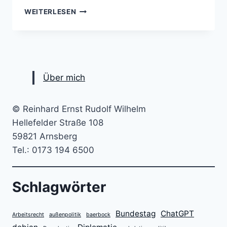
VORAUSSICHTLICHE
WEITERLESEN
BEVÖLKERUNGSENTWICKLUNG
IN
DEUTSCHLAND
VON
1975
BIS
Über mich
HEUTE,
WENN
DIE
© Reinhard Ernst Rudolf Wilhelm
FERTILITÄTSRATE
Hellefelder Straße 108
KONSTANT
59821 Arnsberg
BEI
2,1
Tel.: 0173 194 6500
KINDERN
PRO
FRAU
Schlagwörter
GELEGEN
HÄTTE.
–
Bundestag
ChatGPT
Arbeitsrecht
außenpolitik
baerbock
EIN