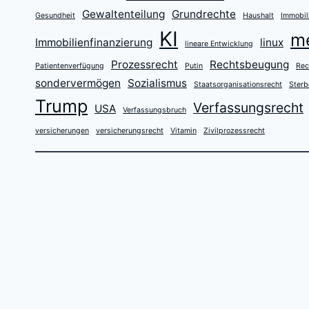
Gewaltenteilung
Grundrechte
Gesundheit
Haushalt
Immobil
KI
m
Immobilienfinanzierung
linux
lineare Entwicklung
Prozessrecht
Rechtsbeugung
Patientenverfügung
Putin
Rec
sondervermögen
Sozialismus
Staatsorganisationsrecht
Sterb
Trump
Verfassungsrecht
USA
Verfassungsbruch
versicherungen
versicherungsrecht
Vitamin
Zivilprozessrecht