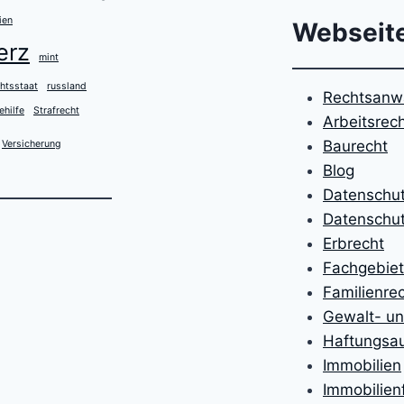
ien
Webseit
erz
mint
htsstaat
russland
Rechtsanwa
ehilfe
Strafrecht
Arbeitsrec
Baurecht
Versicherung
Blog
Datenschu
Datenschut
Erbrecht
Fachgebie
Familienre
Gewalt- un
Haftungsa
Immobilien
Immobilien