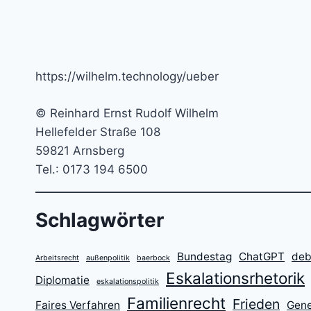
MIETRECHT
https://wilhelm.technology/ueber
© Reinhard Ernst Rudolf Wilhelm
Hellefelder Straße 108
59821 Arnsberg
Tel.: 0173 194 6500
Schlagwörter
Bundestag
ChatGPT
deb
Arbeitsrecht
außenpolitik
baerbock
Eskalationsrhetorik
Diplomatie
eskalationspolitik
Familienrecht
Frieden
Faires Verfahren
Gene