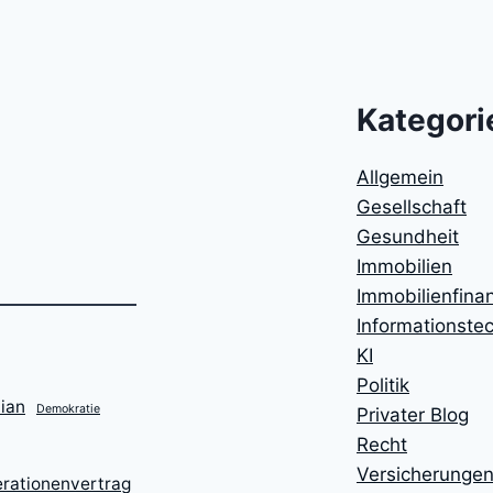
Kategori
Allgemein
Gesellschaft
Gesundheit
Immobilien
Immobilienfina
Informationste
KI
Politik
ian
Demokratie
Privater Blog
Recht
Versicherunge
rationenvertrag