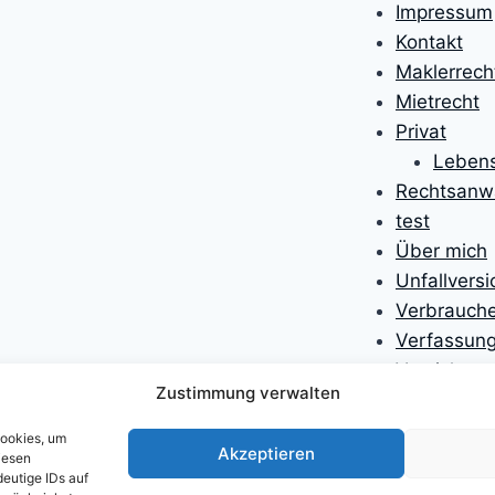
Impressum
Kontakt
Maklerrech
Mietrecht
Privat
Lebens
Rechtsanwa
test
Über mich
Unfallvers
Verbrauche
Verfassung
Versicheru
Zustimmung verwalten
Versicheru
Willkomme
Cookies, um
Akzeptieren
Willkomme
iesen
eutige IDs auf
Zivilprozes