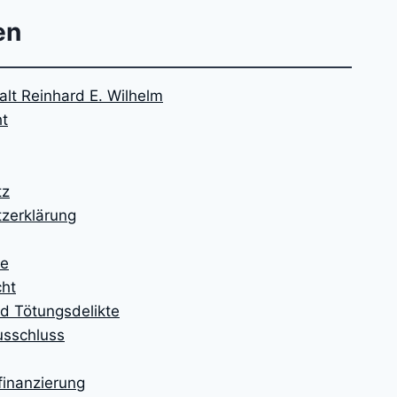
en
lt Reinhard E. Wilhelm
ht
tz
zerklärung
te
cht
d Tötungsdelikte
usschluss
finanzierung