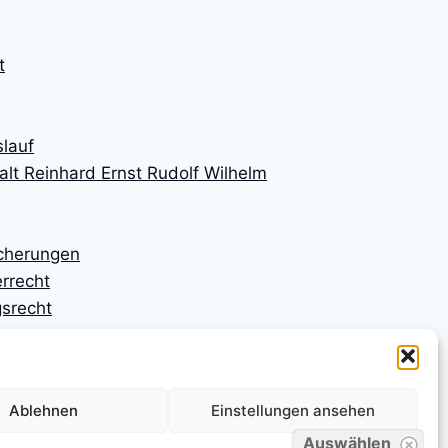
t
lauf
lt Reinhard Ernst Rudolf Wilhelm
icherungen
rrecht
srecht
ngen
ngsrecht
n
Ablehnen
Einstellungen ansehen
n
srecht
Auswählen