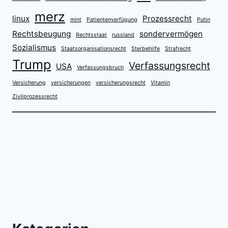
merz
linux
Prozessrecht
mint
Patientenverfügung
Putin
Rechtsbeugung
sondervermögen
Rechtsstaat
russland
Sozialismus
Staatsorganisationsrecht
Sterbehilfe
Strafrecht
Trump
Verfassungsrecht
USA
Verfassungsbruch
Versicherung
versicherungen
versicherungsrecht
Vitamin
Zivilprozessrecht