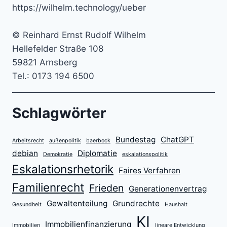
https://wilhelm.technology/ueber
–
MIT
BITTERSTOFFEN
© Reinhard Ernst Rudolf Wilhelm
GEGEN
Hellefelder Straße 108
DEN
BAUCHSPECK
59821 Arnsberg
Tel.: 0173 194 6500
Schlagwörter
Bundestag
ChatGPT
Arbeitsrecht
außenpolitik
baerbock
debian
Diplomatie
Demokratie
eskalationspolitik
Eskalationsrhetorik
Faires Verfahren
Familienrecht
Frieden
Generationenvertrag
Gewaltenteilung
Grundrechte
Gesundheit
Haushalt
KI
Immobilienfinanzierung
Immobilien
lineare Entwicklung