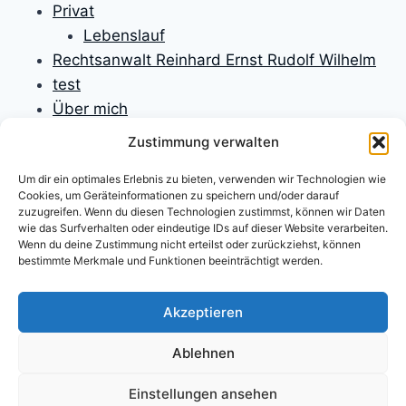
Privat
Lebenslauf
Rechtsanwalt Reinhard Ernst Rudolf Wilhelm
test
Über mich
Unfallversicherungen
Zustimmung verwalten
Verbraucherrecht
Um dir ein optimales Erlebnis zu bieten, verwenden wir Technologien wie
Verfassungsrecht
Cookies, um Geräteinformationen zu speichern und/oder darauf
Versicherungen
zuzugreifen. Wenn du diesen Technologien zustimmst, können wir Daten
wie das Surfverhalten oder eindeutige IDs auf dieser Website verarbeiten.
Versicherungsrecht
Wenn du deine Zustimmung nicht erteilst oder zurückziehst, können
Willkommen
bestimmte Merkmale und Funktionen beeinträchtigt werden.
Willkommen
Zivilprozessrecht
Akzeptieren
Ablehnen
Einstellungen ansehen
Impressum
Datenschutzerklärung