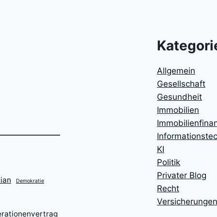
Kategori
Allgemein
Gesellschaft
Gesundheit
Immobilien
Immobilienfina
Informationste
KI
Politik
Privater Blog
ian
Demokratie
Recht
Versicherunge
rationenvertrag