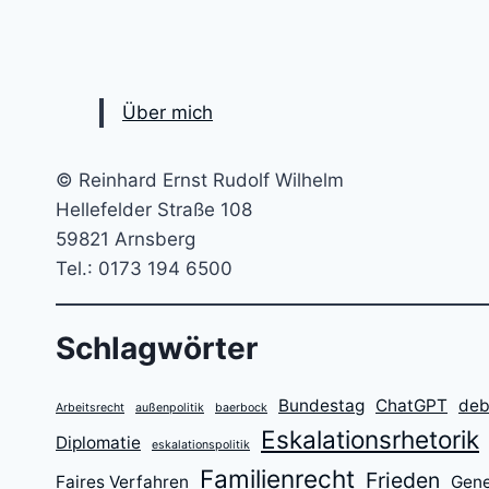
LIKE
WATER…
Über mich
© Reinhard Ernst Rudolf Wilhelm
Hellefelder Straße 108
59821 Arnsberg
Tel.: 0173 194 6500
Schlagwörter
Bundestag
ChatGPT
deb
Arbeitsrecht
außenpolitik
baerbock
Eskalationsrhetorik
Diplomatie
eskalationspolitik
Familienrecht
Frieden
Faires Verfahren
Gene