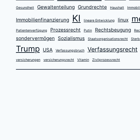
Gewaltenteilung
Grundrechte
Gesundheit
Haushalt
Immobil
KI
m
Immobilienfinanzierung
linux
lineare Entwicklung
Prozessrecht
Rechtsbeugung
Patientenverfügung
Putin
Rec
sondervermögen
Sozialismus
Staatsorganisationsrecht
Sterb
Trump
Verfassungsrecht
USA
Verfassungsbruch
versicherungen
versicherungsrecht
Vitamin
Zivilprozessrecht