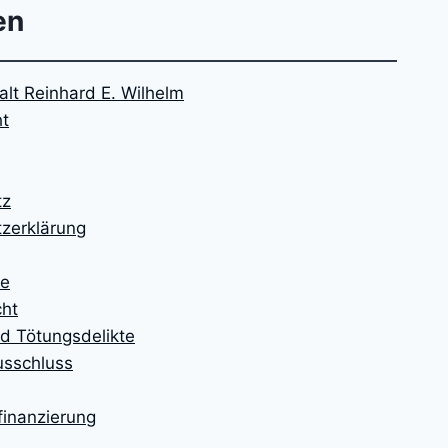
en
lt Reinhard E. Wilhelm
ht
tz
zerklärung
te
cht
d Tötungsdelikte
usschluss
finanzierung