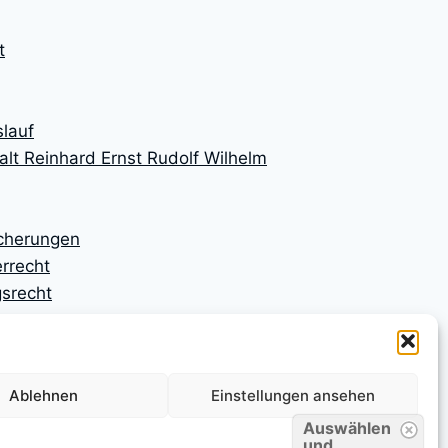
t
lauf
lt Reinhard Ernst Rudolf Wilhelm
icherungen
rrecht
srecht
ngen
ngsrecht
n
Ablehnen
Einstellungen ansehen
n
srecht
Auswählen
und