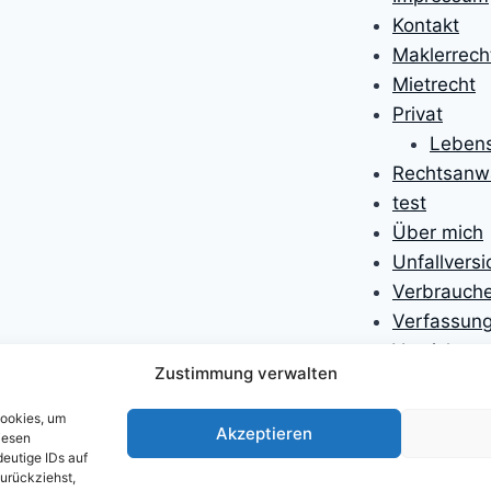
Kontakt
Maklerrech
Mietrecht
Privat
Lebens
Rechtsanwa
test
Über mich
Unfallvers
Verbrauche
Verfassung
Versicheru
Zustimmung verwalten
Versicheru
Willkomme
Cookies, um
Akzeptieren
Willkomme
iesen
eutige IDs auf
Zivilprozes
zurückziehst,