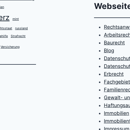
Webseit
ien
erz
mint
Rechtsanwa
htsstaat
russland
Arbeitsrec
ehilfe
Strafrecht
Baurecht
Versicherung
Blog
Datenschu
Datenschut
Erbrecht
Fachgebie
Familienre
Gewalt- un
Haftungsa
Immobilien
Immobilien
Impressum