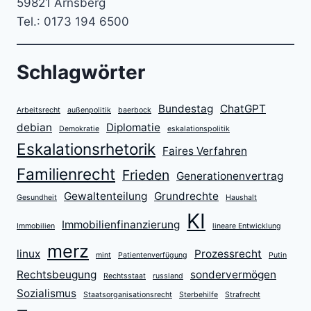
59821 Arnsberg
Tel.: 0173 194 6500
Schlagwörter
Bundestag
ChatGPT
Arbeitsrecht
außenpolitik
baerbock
debian
Diplomatie
Demokratie
eskalationspolitik
Eskalationsrhetorik
Faires Verfahren
Familienrecht
Frieden
Generationenvertrag
Gewaltenteilung
Grundrechte
Gesundheit
Haushalt
KI
Immobilienfinanzierung
Immobilien
lineare Entwicklung
merz
linux
Prozessrecht
mint
Patientenverfügung
Putin
Rechtsbeugung
sondervermögen
Rechtsstaat
russland
Sozialismus
Staatsorganisationsrecht
Sterbehilfe
Strafrecht