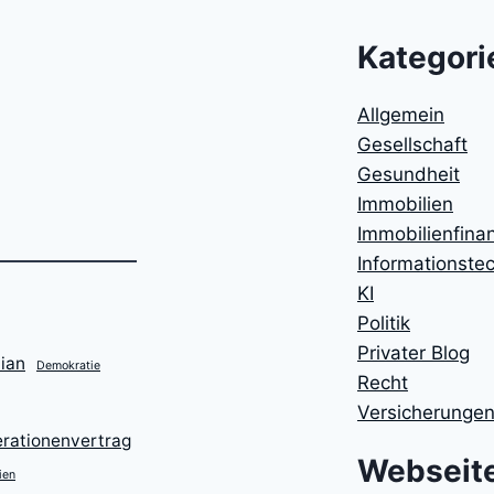
Kategori
Allgemein
Gesellschaft
Gesundheit
Immobilien
Immobilienfina
Informationste
KI
Politik
Privater Blog
ian
Demokratie
Recht
Versicherunge
rationenvertrag
Webseit
ien