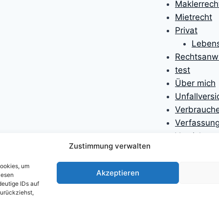
Maklerrech
Mietrecht
Privat
Lebens
Rechtsanwa
test
Über mich
Unfallvers
Verbrauche
Verfassung
Versicheru
Zustimmung verwalten
Versicheru
Willkomme
Cookies, um
Akzeptieren
Willkomme
iesen
eutige IDs auf
Zivilprozes
zurückziehst,