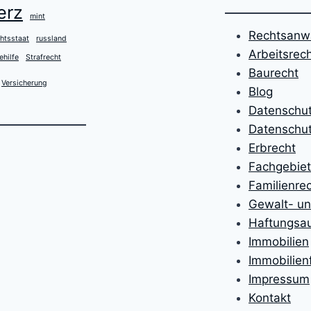
erz
mint
Rechtsanwa
htsstaat
russland
Arbeitsrec
ehilfe
Strafrecht
Baurecht
Versicherung
Blog
Datenschu
Datenschut
Erbrecht
Fachgebie
Familienre
Gewalt- un
Haftungsa
Immobilien
Immobilien
Impressum
Kontakt