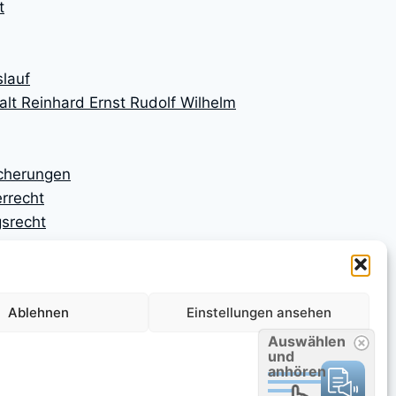
t
lauf
lt Reinhard Ernst Rudolf Wilhelm
icherungen
rrecht
srecht
ngen
ngsrecht
n
Ablehnen
Einstellungen ansehen
n
srecht
Auswählen
und
anhören