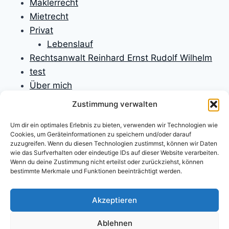
Maklerrecht
Mietrecht
Privat
Lebenslauf
Rechtsanwalt Reinhard Ernst Rudolf Wilhelm
test
Über mich
Unfallversicherungen
Zustimmung verwalten
Verbraucherrecht
Um dir ein optimales Erlebnis zu bieten, verwenden wir Technologien wie
Verfassungsrecht
Cookies, um Geräteinformationen zu speichern und/oder darauf
Versicherungen
zuzugreifen. Wenn du diesen Technologien zustimmst, können wir Daten
wie das Surfverhalten oder eindeutige IDs auf dieser Website verarbeiten.
Versicherungsrecht
Wenn du deine Zustimmung nicht erteilst oder zurückziehst, können
Willkommen
bestimmte Merkmale und Funktionen beeinträchtigt werden.
Willkommen
Zivilprozessrecht
Akzeptieren
Ablehnen