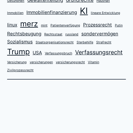
Gewaltenteilung
Grundrechte
Gesundheit
Haushalt
KI
Immobilienfinanzierung
Immobilien
lineare Entwicklung
merz
linux
Prozessrecht
mint
Patientenverfügung
Putin
Rechtsbeugung
sondervermögen
Rechtsstaat
russland
Sozialismus
Staatsorganisationsrecht
Sterbehilfe
Strafrecht
Trump
Verfassungsrecht
USA
Verfassungsbruch
Versicherung
versicherungen
versicherungsrecht
Vitamin
Zivilprozessrecht