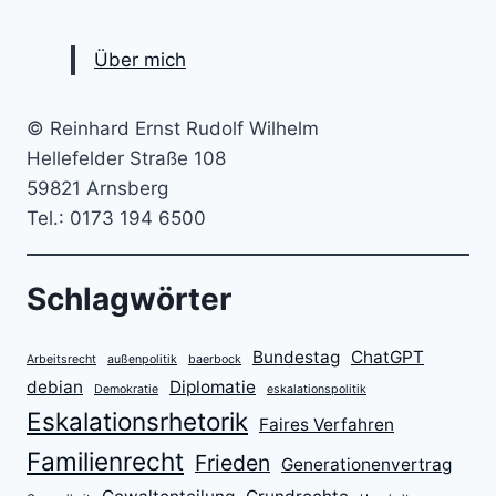
HUNDE
TUN
–
Über mich
MIT
FUTTER
UND
© Reinhard Ernst Rudolf Wilhelm
NAHRUNGSERGÄNZUNGSMITTEL
Hellefelder Straße 108
GEGEN
59821 Arnsberg
DAS
ALTERN
Tel.: 0173 194 6500
Schlagwörter
Bundestag
ChatGPT
Arbeitsrecht
außenpolitik
baerbock
debian
Diplomatie
Demokratie
eskalationspolitik
Eskalationsrhetorik
Faires Verfahren
Familienrecht
Frieden
Generationenvertrag