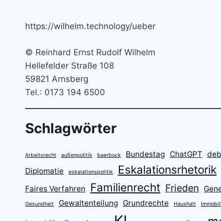
https://wilhelm.technology/ueber
© Reinhard Ernst Rudolf Wilhelm
Hellefelder Straße 108
59821 Arnsberg
Tel.: 0173 194 6500
Schlagwörter
Bundestag
ChatGPT
deb
Arbeitsrecht
außenpolitik
baerbock
Eskalationsrhetorik
Diplomatie
eskalationspolitik
Familienrecht
Frieden
Faires Verfahren
Gene
Gewaltenteilung
Grundrechte
Gesundheit
Haushalt
Immobil
KI