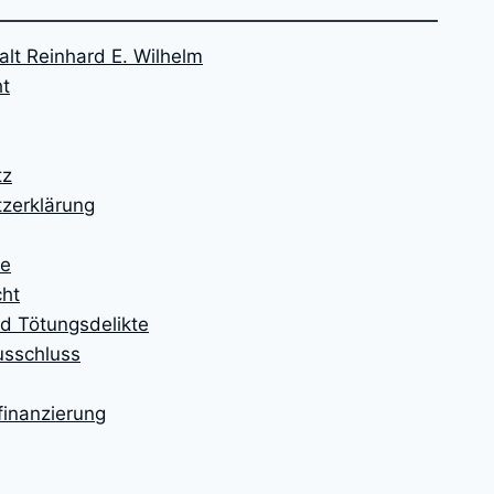
lt Reinhard E. Wilhelm
ht
tz
zerklärung
te
cht
d Tötungsdelikte
usschluss
finanzierung