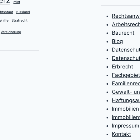
erz
mint
htsstaat
russland
Rechtsanwa
ehilfe
Strafrecht
Arbeitsrec
Baurecht
Versicherung
Blog
Datenschu
Datenschut
Erbrecht
Fachgebie
Familienre
Gewalt- un
Haftungsa
Immobilien
Immobilien
Impressum
Kontakt