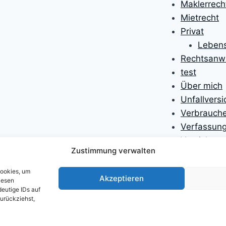
Maklerrech
Mietrecht
Privat
Lebens
Rechtsanwa
test
Über mich
Unfallvers
Verbrauche
Verfassung
Versicheru
Zustimmung verwalten
Versicheru
Willkomme
Cookies, um
Akzeptieren
Willkomme
iesen
eutige IDs auf
Zivilprozes
zurückziehst,