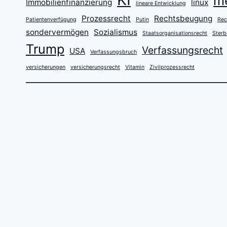
m
Immobilienfinanzierung
linux
lineare Entwicklung
Prozessrecht
Rechtsbeugung
Patientenverfügung
Putin
Rec
sondervermögen
Sozialismus
Staatsorganisationsrecht
Sterb
Trump
Verfassungsrecht
USA
Verfassungsbruch
versicherungen
versicherungsrecht
Vitamin
Zivilprozessrecht