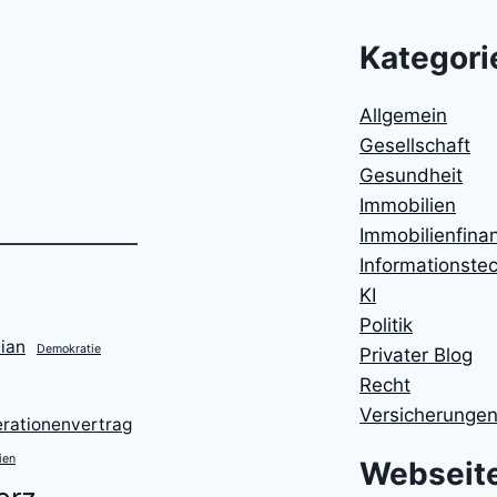
Kategori
Allgemein
Gesellschaft
Gesundheit
Immobilien
Immobilienfina
Informationste
KI
Politik
ian
Demokratie
Privater Blog
Recht
Versicherunge
rationenvertrag
ien
Webseit